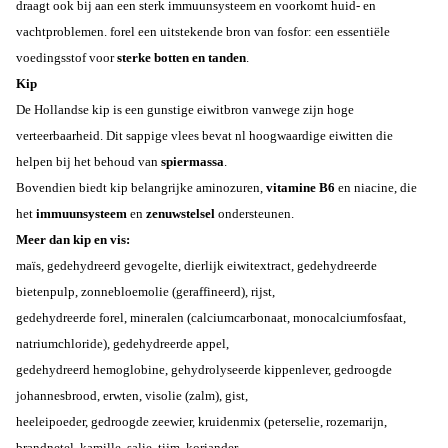
draagt ook bij aan een sterk immuunsysteem en voorkomt huid- en
vachtproblemen. forel een uitstekende bron van fosfor: een essentiële
voedingsstof voor
sterke botten en tanden
.
Kip
De Hollandse kip is een gunstige eiwitbron vanwege zijn hoge
verteerbaarheid. Dit sappige vlees bevat nl hoogwaardige eiwitten die
helpen bij het behoud van
spiermassa
.
Bovendien biedt kip
belangrijke aminozuren,
vitamine B6
en niacine, die
het
immuunsysteem
en
zenuwstelsel
ondersteunen.
Meer dan kip en vis:
maïs, gedehydreerd gevogelte, dierlijk eiwitextract, gedehydreerde
bietenpulp, zonnebloemolie (geraffineerd), rijst,
gedehydreerde forel, mineralen (calciumcarbonaat, monocalciumfosfaat,
natriumchloride), gedehydreerde appel,
gedehydreerd hemoglobine, gehydrolyseerde kippenlever, gedroogde
johannesbrood, erwten, visolie (zalm), gist,
heeleipoeder, gedroogde zeewier, kruidenmix (peterselie, rozemarijn,
brandnetel, kamille, salie, tijm, koriander,