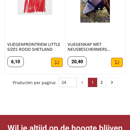
VLIEGENFRONTRIEM LITTLE
VLIEGENKAP MET
SIZES ROOD SHETLAND
NEUSBESCHERMERS
WIT/BLAUW PONY
6
,
10
20
,
40
1
2
Producten per pagina:
Prev
Next
Wil je altijd op de hoogte blijven