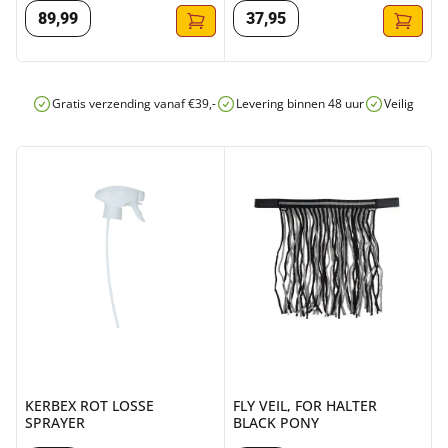
89
,
99
37
,
95
Gratis verzending vanaf €39,-
Levering binnen 48 uur
Veilig onli
KERBEX ROT LOSSE SPRAYER
FLY VEIL, FOR HALTER BLACK
KERBEX ROT LOSSE
FLY VEIL, FOR HALTER
SPRAYER
BLACK PONY