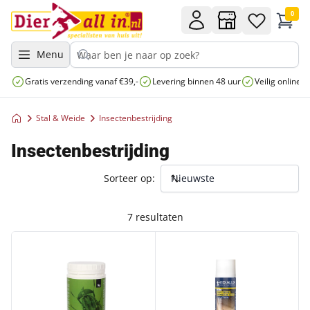
0
Menu
Gratis verzending vanaf €39,-
Levering binnen 48 uur
Veilig online 
Stal & Weide
Insectenbestrijding
Insectenbestrijding
Sorteer op:
7 resultaten
MUSCATTRACT DRY LOKAAS VOOR VLEGENVAL EMMER
VEERUST SUPER SPRAY RUND