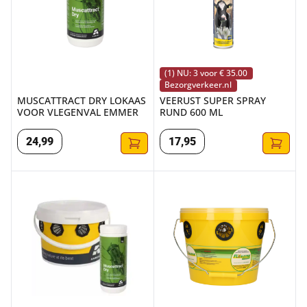
(1) NU: 3 voor € 35.00
Bezorgverkeer.nl
MUSCATTRACT DRY LOKAAS
VEERUST SUPER SPRAY
VOOR VLEGENVAL EMMER
RUND 600 ML
24
,
99
17
,
95
MUSCADO TRAP VLIEGENVAL EMMER+LOKAAS 1KG
FLYBUSTER TRAP 6 LITER - R