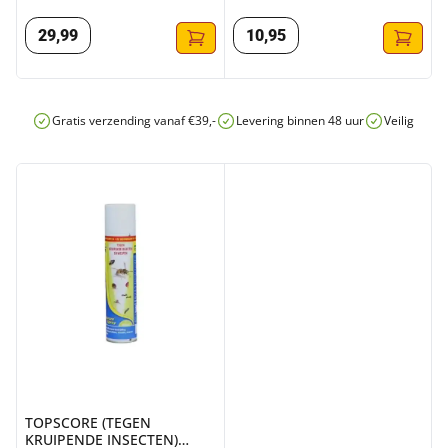
400ML
29
,
99
10
,
95
Gratis verzending vanaf €39,-
Levering binnen 48 uur
Veilig onli
TOPSCORE (TEGEN KRUIPENDE INSECTEN) 400ML
TOPSCORE (TEGEN
KRUIPENDE INSECTEN)