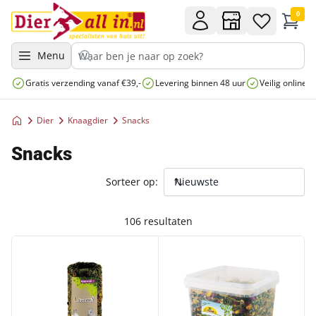
0
Menu
Gratis verzending vanaf €39,-
Levering binnen 48 uur
Veilig online 
Dier
Knaagdier
Snacks
Snacks
Sorteer op:
106 resultaten
ESVE WEIDEROL KLEIN
JR FARM KNAAG KRUIDEN MIX