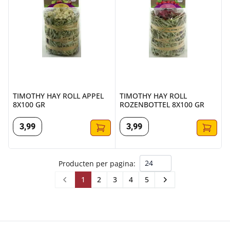
TIMOTHY HAY ROLL APPEL
TIMOTHY HAY ROLL
8X100 GR
ROZENBOTTEL 8X100 GR
3
,
99
3
,
99
Producten per pagina:
1
2
3
4
5
Prev
Next