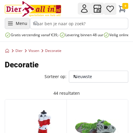
0
Menu
Gratis verzending vanaf €39,-
Levering binnen 48 uur
Veilig online 
Dier
Vissen
Decoratie
Decoratie
Sorteer op:
44 resultaten
POLYRESIN ORNAMENT VUURTOREN ROND
BOON AQUA DECO ORNAMENT