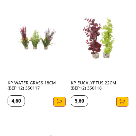
KP WATER GRASS 18CM (BEP 12) 350117
KP EUCALYPTUS 22CM (BEP12
KP WATER GRASS 18CM
KP EUCALYPTUS 22CM
(BEP 12) 350117
(BEP12) 350118
4
,
60
5
,
60
SYDECO SYDECO TROPICAL MOSS 8CM
SYDECO SYDECO WATER BALL