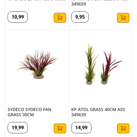
349659
10
,
99
9
,
95
SYDECO SYDECO FAN GRASS 30CM
KP ATOL GRASS 40CM ASS 34
SYDECO SYDECO FAN
KP ATOL GRASS 40CM ASS
GRASS 30CM
349639
19
,
99
14
,
99