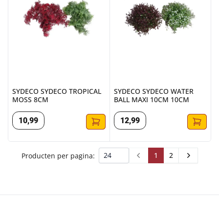
SYDECO SYDECO TROPICAL
SYDECO SYDECO WATER
MOSS 8CM
BALL MAXI 10CM 10CM
10
,
99
12
,
99
1
2
Producten per pagina:
Prev
Next