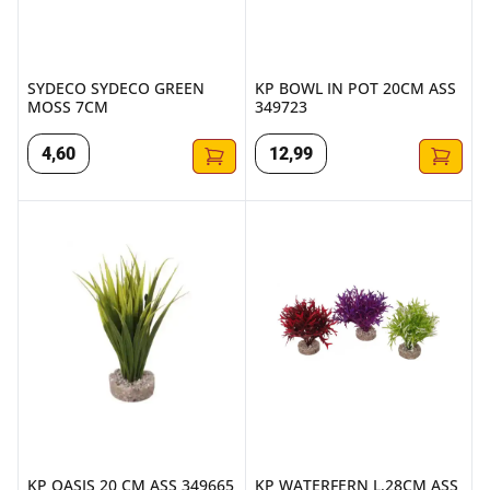
SYDECO SYDECO GREEN
KP BOWL IN POT 20CM ASS
MOSS 7CM
349723
4
,
60
12
,
99
KP OASIS 20 CM ASS 349665
KP WATERFERN L.28CM ASS 3
KP OASIS 20 CM ASS 349665
KP WATERFERN L.28CM ASS