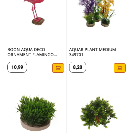
BOON AQUA DECO
AQUAR.PLANT MEDIUM
ORNAMENT FLAMINGO
349701
ROZE 16CM
10
,
99
8
,
20
SYDECO SYDECO GREEN MOSS 7CM
KP BOWL IN POT 20CM ASS 3