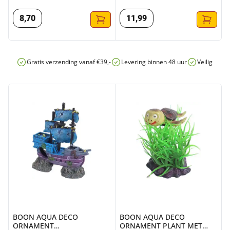
DUBBEL+BRUG+MOS 11
GATEN+MOS 15.5X7.5CM
8
,
70
11
,
99
Gratis verzending vanaf €39,-
Levering binnen 48 uur
Veilig onli
BOON AQUA DECO ORNAMENT GEZ.GALJOEN+GATEN 18
BOON AQUA DECO ORNAMENT
BOON AQUA DECO
BOON AQUA DECO
ORNAMENT
ORNAMENT PLANT MET