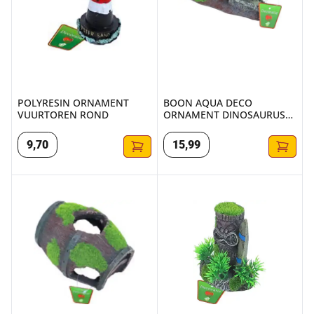
POLYRESIN ORNAMENT
BOON AQUA DECO
VUURTOREN ROND
ORNAMENT DINOSAURUS
SKELET 21X9CM
9
,
70
15
,
99
BOON AQUA DECO ORNAMENT TON MET GATEN+MOS 16X
BOON AQUA DECO ORNAMENT