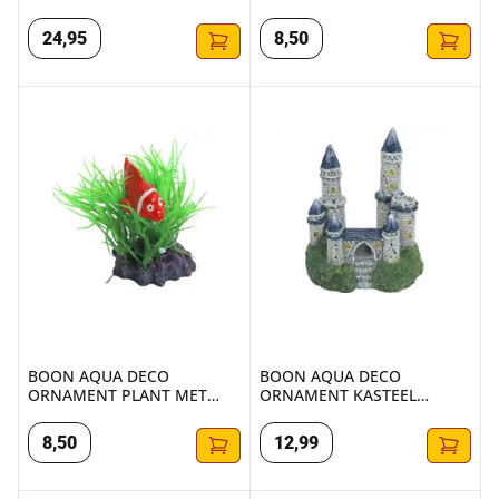
GEZ.GALJOEN+GATEN 18CM
SCHILDPAD 10CM
24
,
95
8
,
50
BOON AQUA DECO ORNAMENT PLANT MET CLOWNSVIS 
BOON AQUA DECO ORNAMENT
BOON AQUA DECO
BOON AQUA DECO
ORNAMENT PLANT MET
ORNAMENT KASTEEL
CLOWNSVIS 10CM
BLAUW/WIT 12X14CM
8
,
50
12
,
99