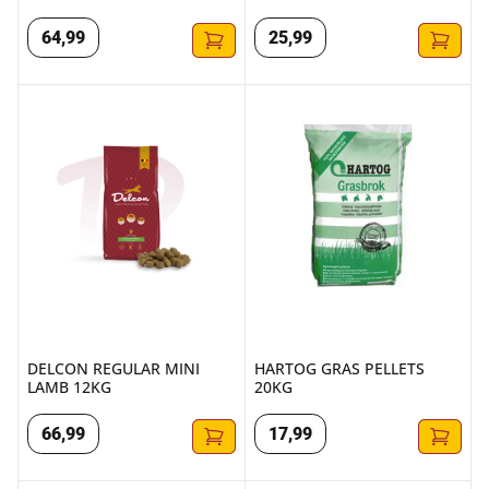
64
,
99
25
,
99
DELCON REGULAR MINI LAMB 12KG
HARTOG GRAS PELLETS 20KG
DELCON REGULAR MINI
HARTOG GRAS PELLETS
LAMB 12KG
20KG
66
,
99
17
,
99