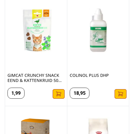
GIMCAT CRUNCHY SNACK EEND & KATTENKRUID 50 GR
COLINOL PLUS DHP
GIMCAT CRUNCHY SNACK
COLINOL PLUS DHP
EEND & KATTENKRUID 50
GR
1
,
99
18
,
95
SIERHOENDERKORREL 20KG
FHN FUSSY EXIGENT 2KG