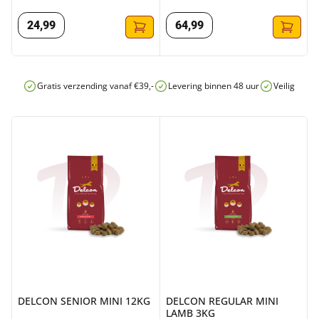
24
,
99
64
,
99
Gratis verzending vanaf €39,-
Levering binnen 48 uur
Veilig onli
DELCON SENIOR MINI 12KG
DELCON REGULAR MINI LAMB
DELCON SENIOR MINI 12KG
DELCON REGULAR MINI
LAMB 3KG