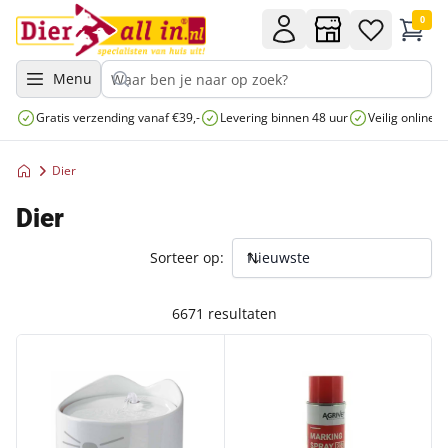
0
Menu
Gratis verzending vanaf €39,-
Levering binnen 48 uur
Veilig online 
Dier
Dier
Sorteer op:
6671 resultaten
CA PIXI KERAMISCHE DRINKFONTEIN 1.7L-19X18CM WIT
MARKING SPRAY RED 500ML