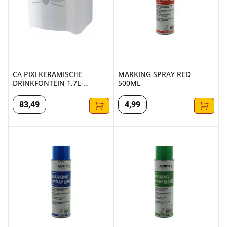
CA PIXI KERAMISCHE
MARKING SPRAY RED
DRINKFONTEIN 1.7L-
500ML
19X18CM WIT
83
,
49
4
,
99
MARKING SPRAY BLUE 500ML
MARKING SPRAY GREEN 500M