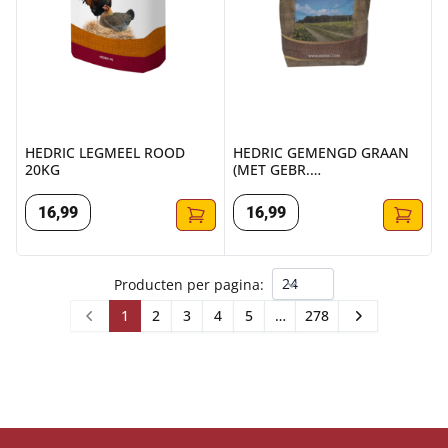
HEDRIC LEGMEEL ROOD
HEDRIC GEMENGD GRAAN
20KG
(MET GEBR.
MAIS&ZONNEPIT)
16
,
99
16
,
99
Producten per pagina:
1
2
3
4
5
…
278
Prev
Next