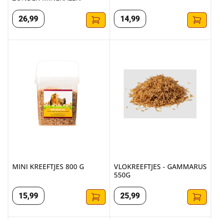
26
,
99
14
,
99
MINI KREEFTJES 800 G
VLOKREEFTJES - GAMMARUS 
MINI KREEFTJES 800 G
VLOKREEFTJES - GAMMARUS
550G
15
,
99
25
,
99