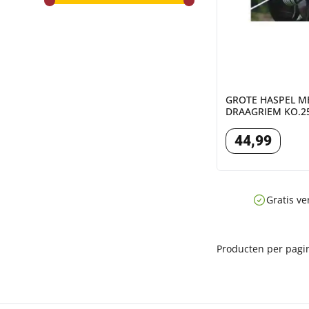
range slider button
range slider button
GROTE HASPEL M
DRAAGRIEM KO.2
44
,
99
Gratis ve
Producten per pagi