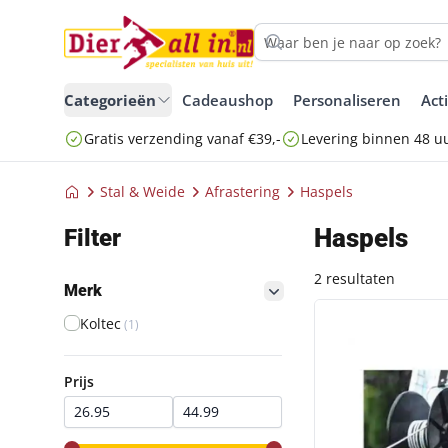
Categorieën
Cadeaushop
Personaliseren
Act
Gratis verzending vanaf €39,-
Levering binnen 48 u
Stal & Weide
Afrastering
Haspels
Haspels
Filter
2 resultaten
Merk
filter button
GROTE HASPEL M
Koltec
(1)
Prijs
Prijs