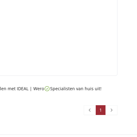
talen met IDEAL | Wero
Specialisten van huis uit!
1
Prev
Next