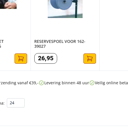
ET
RESERVESPOEL VOOR 162-
5
39027
26
,
95
rzending vanaf €39,-
Levering binnen 48 uur
Veilig online be
na: