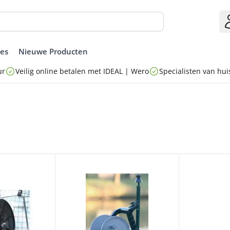
ies
Nieuwe Producten
ur
Veilig online betalen met IDEAL | Wero
Specialisten van huis
ET DRAAGRIEM KO.25
RESERVESPOEL VOOR 162-39027