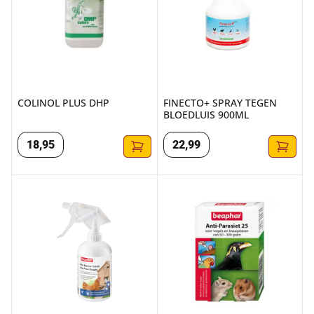
COLINOL PLUS DHP
FINECTO+ SPRAY TEGEN
BLOEDLUIS 900ML
18
,
95
22
,
99
MITE BLOCKER 500 ML
ANTI PARASIET 25 KNAAGDIER