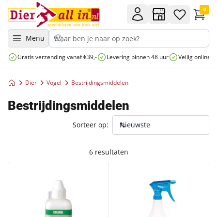
0
Menu
Gratis verzending vanaf €39,-
Levering binnen 48 uur
Veilig online 
Dier
Vogel
Bestrijdingsmiddelen
Bestrijdingsmiddelen
Sorteer op:
6 resultaten
COLINOL PLUS DHP
FINECTO+ SPRAY TEGEN BLOE