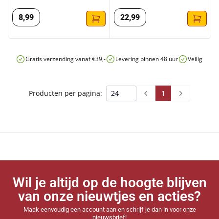
8
,
99
22
,
99
Gratis verzending vanaf €39,-
Levering binnen 48 uur
Veilig onli
1
Producten per pagina:
Prev
Next
Wil je altijd op de hoogte blijven
van onze nieuwtjes en acties?
Maak eenvoudig een account aan en schrijf je dan in voor onze
nieuwsbrief!