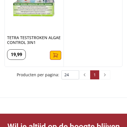
TETRA TESTSTROKEN ALGAE
CONTROL 3IN1
19
,
99
1
Producten per pagina:
Prev
Next
Wil je altijd op de hoogte blijven