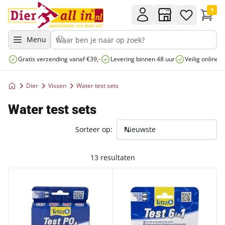
0
Menu
Gratis verzending vanaf €39,-
Levering binnen 48 uur
Veilig online 
Dier
Vissen
Water test sets
Water test sets
Sorteer op:
13 resultaten
TETRA PO4-TEST FOSFAAT
TETRA DOOS 25 TESTSTROKEN