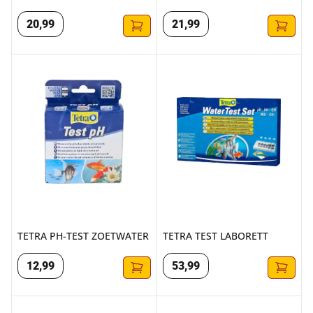
20
,
99
21
,
99
TETRA PH-TEST ZOETWATER
TETRA TEST LABORETT
TETRA PH-TEST ZOETWATER
TETRA TEST LABORETT
12
,
99
53
,
99
TETRA O2-TEST ZUURSTOF
TETRA FE-TEST IJZER