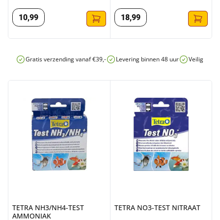
10
,
99
18
,
99
Gratis verzending vanaf €39,-
Levering binnen 48 uur
Veilig onli
TETRA NH3/NH4-TEST AMMONIAK
TETRA NO3-TEST NITRAAT
TETRA NH3/NH4-TEST
TETRA NO3-TEST NITRAAT
AMMONIAK