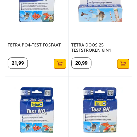
TETRA PO4-TEST FOSFAAT
TETRA DOOS 25
TESTSTROKEN 6IN1
21
,
99
20
,
99
TETRA NO2-TEST NITRIET
TETRA GH-TEST CARBONAAT