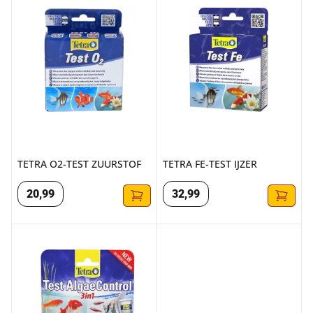
TETRA O2-TEST ZUURSTOF
TETRA FE-TEST IJZER
20
,
99
32
,
99
TETRA TESTSTROKEN ALGAE CONTROL 3IN1