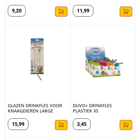
9
,
20
11
,
99
GLAZEN DRINKFLES VOOR KNAAGDIEREN LARGE
DUVO+ DRINKFLES PLASTIEK 
GLAZEN DRINKFLES VOOR
DUVO+ DRINKFLES
KNAAGDIEREN LARGE
PLASTIEK XS
15
,
99
3
,
45