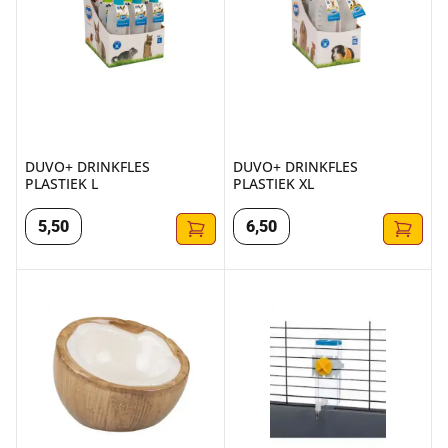
DUVO+ DRINKFLES
DUVO+ DRINKFLES
PLASTIEK L
PLASTIEK XL
5
,
50
6
,
50
DUVOPLUS EETKOM STONE COCONUT 30ML - 10,5 CM
SIPPY LARGE 4676 600 CC