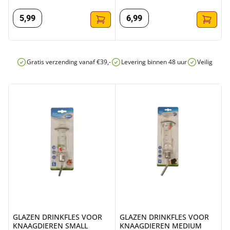
5
,
99
6
,
99
Gratis verzending vanaf €39,-
Levering binnen 48 uur
Veilig onli
GLAZEN DRINKFLES VOOR KNAAGDIEREN SMALL
GLAZEN DRINKFLES VOOR K
GLAZEN DRINKFLES VOOR
GLAZEN DRINKFLES VOOR
KNAAGDIEREN SMALL
KNAAGDIEREN MEDIUM