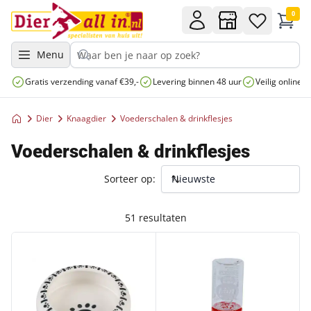
0
Menu
Gratis verzending vanaf €39,-
Levering binnen 48 uur
Veilig online 
Dier
Knaagdier
Voederschalen & drinkflesjes
Voederschalen & drinkflesjes
Sorteer op:
51 resultaten
DUVOPLUS EETKOM STONE BUNNY PAW L - 750ML - 16 C
CLASSIC DRINKFLES MUIS 75M