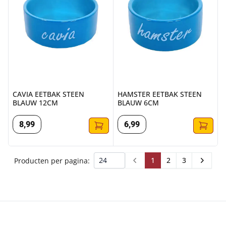
CAVIA EETBAK STEEN
HAMSTER EETBAK STEEN
BLAUW 12CM
BLAUW 6CM
8
,
99
6
,
99
1
2
3
Producten per pagina:
Prev
Next