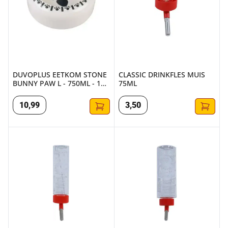
DUVOPLUS EETKOM STONE
CLASSIC DRINKFLES MUIS
BUNNY PAW L - 750ML - 16
75ML
CM
10
,
99
3
,
50
CLASSIC DRINKFLES HAMSTER 150ML
CLASSIC DRINKFLES CAVIA 32