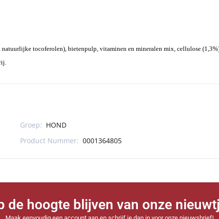
natuurlijke tocoferolen), bietenpulp, vitaminen en mineralen mix, cellulose (1,3%)
ij.
Groep:
HOND
Product Nummer:
0001364805
 op de hoogte blijven van onze nieuwt
Maak eenvoudig een account aan en schrijf je dan in voor onze nieuwsbrief!