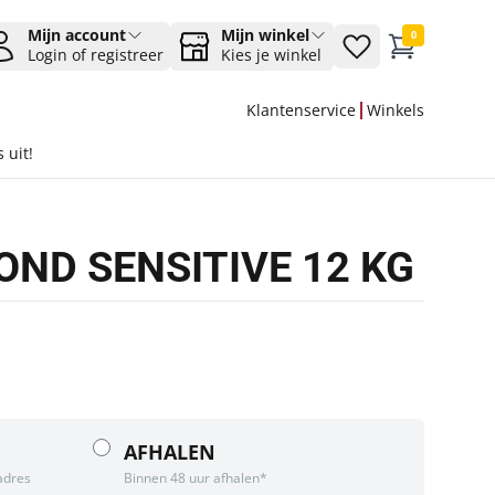
Mijn account
Mijn winkel
0
Login of registreer
Kies je winkel
Klantenservice
Winkels
 uit!
ND SENSITIVE 12 KG
AFHALEN
adres
Binnen 48 uur afhalen*