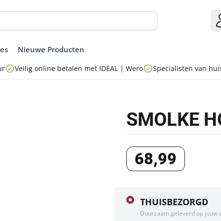
ies
Nieuwe Producten
ur
Veilig online betalen met IDEAL | Wero
Specialisten van huis
SMOLKE HO
68
,
99
THUISBEZORGD
Duurzaam geleverd op jouw 