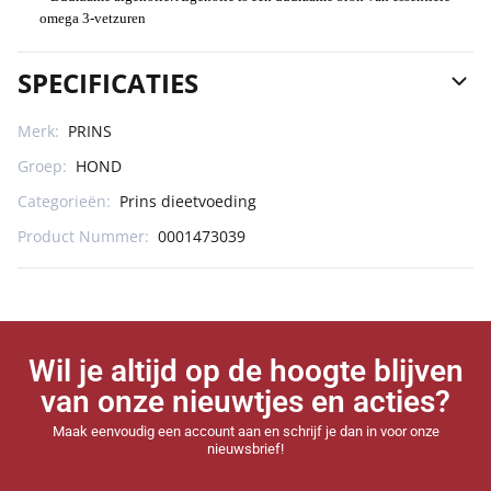
omega 3-vetzuren
SPECIFICATIES
Merk:
PRINS
Groep:
HOND
Categorieën:
Prins dieetvoeding
Product Nummer:
0001473039
Wil je altijd op de hoogte blijven
van onze nieuwtjes en acties?
Maak eenvoudig een account aan en schrijf je dan in voor onze
nieuwsbrief!