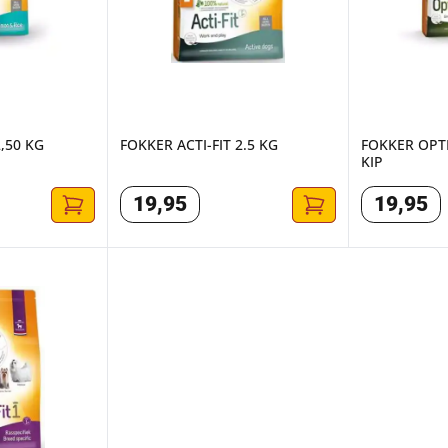
2,50 KG
FOKKER ACTI-FIT 2.5 KG
FOKKER OPTI
KIP
19
,
95
19
,
95
IT 4 13 KG