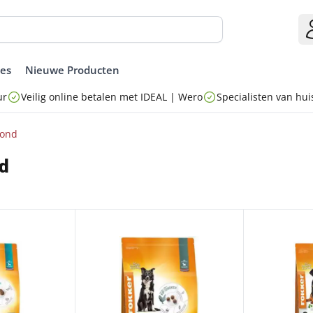
ies
Nieuwe Producten
ur
Veilig online betalen met IDEAL | Wero
Specialisten van huis
hond
d
2,50 KG
FOKKER ACTI-FIT 2.5 KG
FOKKER OPTI