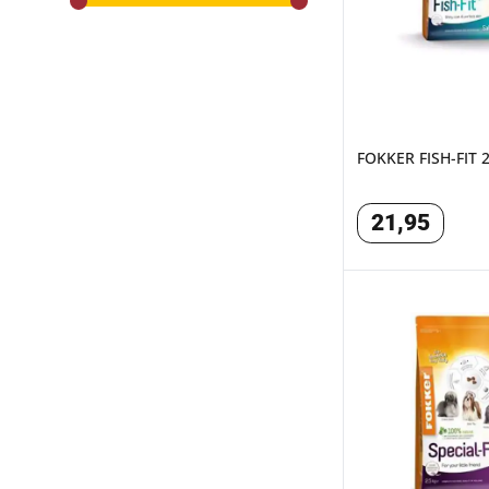
range slider button
range slider button
FOKKER FISH-FIT 
21
,
95
FOKKER SPECIAL-F