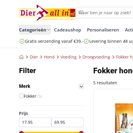
Categorieën
Cadeaushop
Personaliseren
Act
Gratis verzending vanaf €39,-
Levering binnen 48 u
Dier
Hond
Voeding
Droogvoeding
Fokker 
Fokker hon
Filter
5 resultaten
Merk
filter button
FOKKER FISH-FIT 
Fokker
(5)
Prijs
Prijs