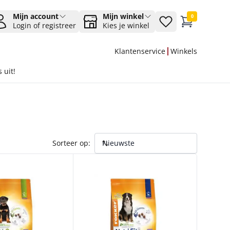
Mijn account
Mijn winkel
0
Login of registreer
Kies je winkel
Klantenservice
Winkels
 uit!
Sorteer op:
-GROW L 2.5 KG KIP
FOKKER NUTRI-FIT L 2,50 KG