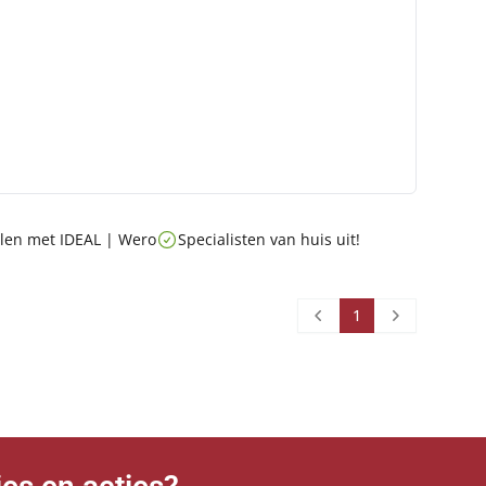
talen met IDEAL | Wero
Specialisten van huis uit!
1
Prev
Next