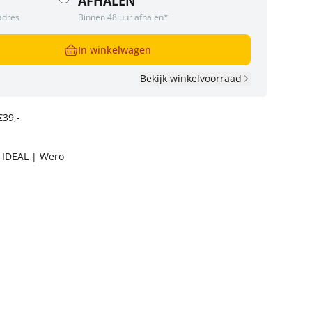
AFHALEN
adres
Binnen 48 uur afhalen*
In winkelwagen
Bekijk winkelvoorraad
€39,-
t IDEAL | Wero