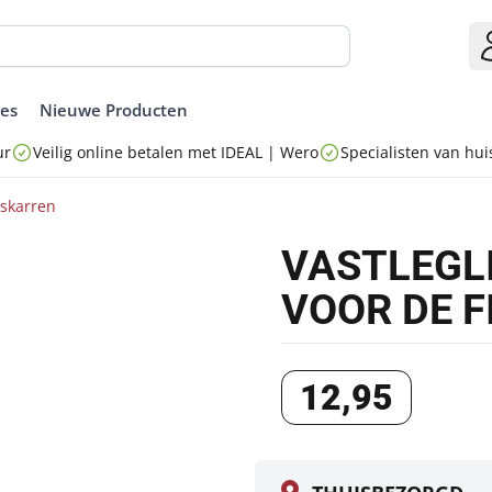
ies
Nieuwe Producten
ur
Veilig online betalen met IDEAL | Wero
Specialisten van huis
tskarren
VASTLEGL
VOOR DE 
12
,
95