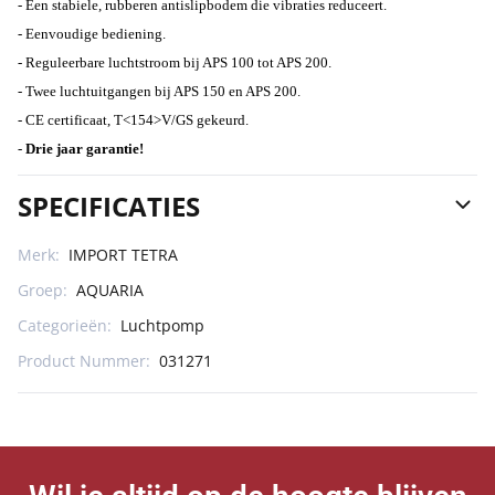
- Een stabiele, rubberen antislipbodem die vibraties reduceert.
- Eenvoudige bediening.
- Reguleerbare luchtstroom bij APS 100 tot APS 200.
- Twee luchtuitgangen bij APS 150 en APS 200.
- CE certificaat, T<154>V/GS gekeurd.
-
Drie jaar garantie!
SPECIFICATIES
Merk:
IMPORT TETRA
Groep:
AQUARIA
Categorieën:
Luchtpomp
Product Nummer:
031271