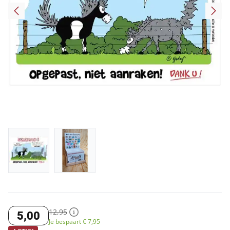
12
,
95
5
,
00
Je bespaart €
7
,
95