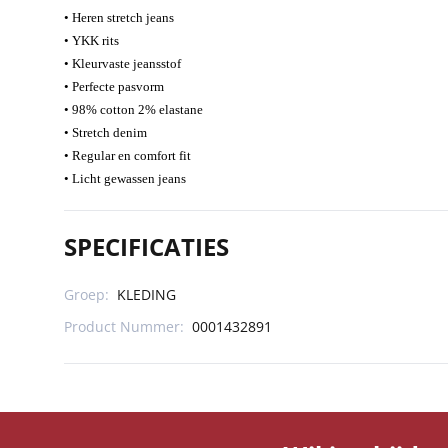
•
Heren stretch jeans
•
YKK rits
•
Kleurvaste jeansstof
•
Perfecte pasvorm
•
98% cotton 2% elastane
•
Stretch denim
•
Regular en comfort fit
•
Licht gewassen jeans
SPECIFICATIES
Groep:
KLEDING
Product Nummer:
0001432891