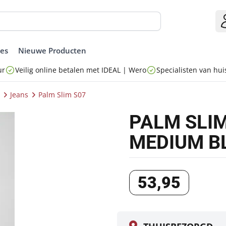
ies
Nieuwe Producten
ur
Veilig online betalen met IDEAL | Wero
Specialisten van huis
Jeans
Palm Slim S07
PALM SLI
MEDIUM B
53
,
95