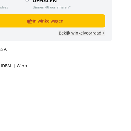
AFHALEN
adres
Binnen 48 uur afhalen*
In winkelwagen
Bekijk winkelvoorraad
€39,-
t IDEAL | Wero