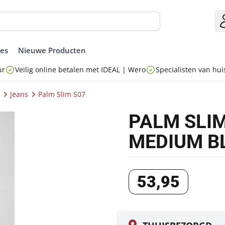
ies
Nieuwe Producten
ur
Veilig online betalen met IDEAL | Wero
Specialisten van huis
Jeans
Palm Slim S07
PALM SLI
MEDIUM B
53
,
95