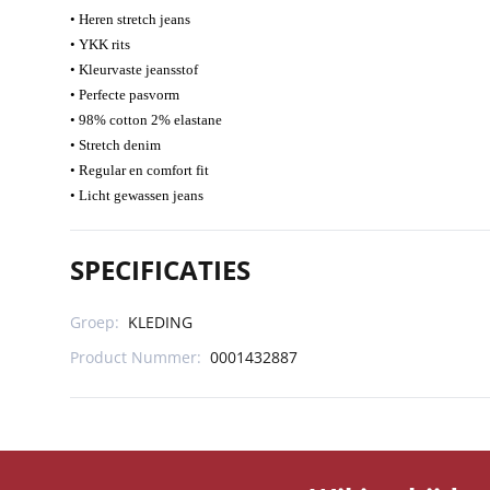
•
Heren stretch jeans
•
YKK rits
•
Kleurvaste jeansstof
•
Perfecte pasvorm
•
98% cotton 2% elastane
•
Stretch denim
•
Regular en comfort fit
•
Licht gewassen jeans
SPECIFICATIES
Groep:
KLEDING
Product Nummer:
0001432887