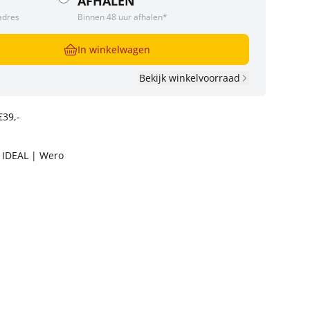
AFHALEN
adres
Binnen 48 uur afhalen*
In winkelwagen
Bekijk winkelvoorraad
€39,-
t IDEAL | Wero