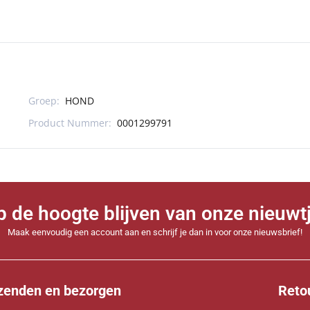
Groep:
HOND
Product Nummer:
0001299791
 op de hoogte blijven van onze nieuwt
Maak eenvoudig een account aan en schrijf je dan in voor onze nieuwsbrief!
zenden en bezorgen
Reto