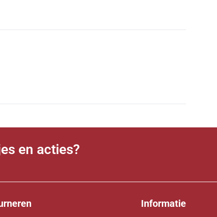
jes en acties?
urneren
Informatie