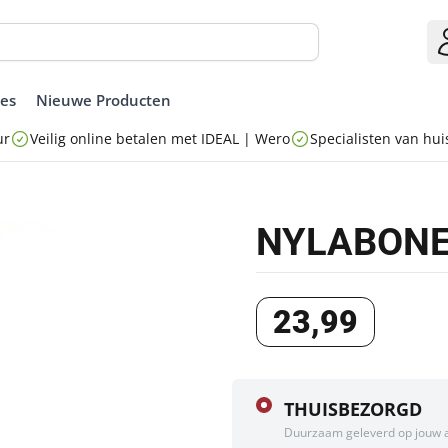
ies
Nieuwe Producten
ur
Veilig online betalen met IDEAL | Wero
Specialisten van huis
NYLABONE
23
,
99
THUISBEZORGD
Duurzaam geleverd op jouw 