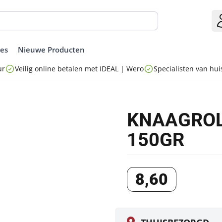
ies
Nieuwe Producten
ur
Veilig online betalen met IDEAL | Wero
Specialisten van huis
KNAAGROL
150GR
8
,
60