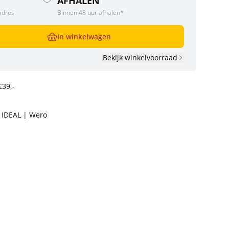
AFHALEN
adres
Binnen 48 uur afhalen*
In winkelwagen
Bekijk winkelvoorraad
€39,-
t IDEAL | Wero