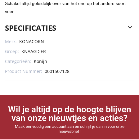
Schakel altijd geleidelijk over van het ene op het andere soort
voer.
SPECIFICATIES
Merk:
KONACORN
Groep:
KNAAGDIER
Categorieën:
Konijn
Product Nummer:
0001507128
Wil je altijd op de hoogte blijven
van onze nieuwtjes en acties?
Maak eenvoudig een account aan en schrijf je dan in voor onze
nieuwsbrief!