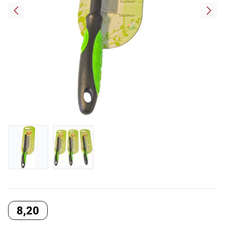
8
,
20