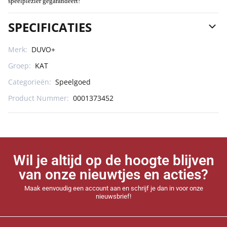
speelplezier gegarandeert!
SPECIFICATIES
Merk:
DUVO+
Groep:
KAT
Categorieën:
Speelgoed
Product Nummer:
0001373452
Wil je altijd op de hoogte blijven
van onze nieuwtjes en acties?
Maak eenvoudig een account aan en schrijf je dan in voor onze
nieuwsbrief!