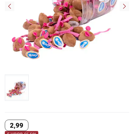
2
,
99