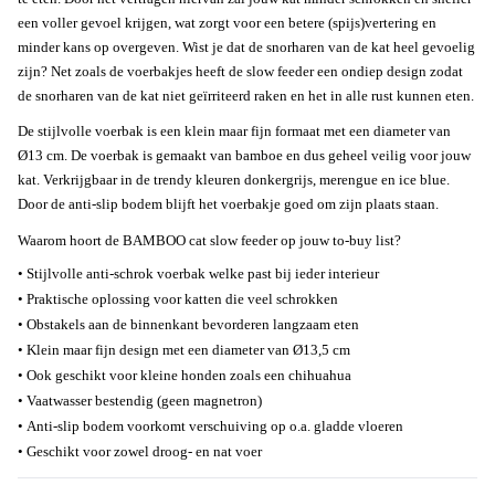
een voller gevoel krijgen, wat zorgt voor een betere (spijs)vertering en
minder kans op overgeven. Wist je dat de snorharen van de kat heel gevoelig
zijn? Net zoals de voerbakjes heeft de slow feeder een ondiep design zodat
de snorharen van de kat niet geïrriteerd raken en het in alle rust kunnen eten.
De stijlvolle voerbak is een klein maar fijn formaat met een diameter van
Ø13 cm. De voerbak is gemaakt van bamboe en dus geheel veilig voor jouw
kat. Verkrijgbaar in de trendy kleuren donkergrijs, merengue en ice blue.
Door de anti-slip bodem blijft het voerbakje goed om zijn plaats staan.
Waarom hoort de BAMBOO cat slow feeder op jouw to-buy list?
•
Stijlvolle anti-schrok voerbak welke past bij ieder interieur
•
Praktische oplossing voor katten die veel schrokken
•
Obstakels aan de binnenkant bevorderen langzaam eten
•
Klein maar fijn design met een diameter van Ø13,5 cm
•
Ook geschikt voor kleine honden zoals een chihuahua
•
Vaatwasser bestendig (geen magnetron)
•
Anti-slip bodem voorkomt verschuiving op o.a. gladde vloeren
•
Geschikt voor zowel droog- en nat voer