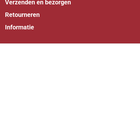
Verzenden en bezorgen
Retourneren
Informatie
Volg ons
Facebook
Instagram
Whatsapp
Makkelijk betalen
Kunnen wij je helpen?
0527 243242