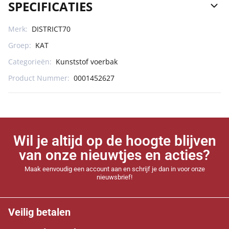
SPECIFICATIES
Merk:
DISTRICT70
Groep:
KAT
Categorieën:
Kunststof voerbak
Product Nummer:
0001452627
Wil je altijd op de hoogte blijven
van onze nieuwtjes en acties?
Maak eenvoudig een account aan en schrijf je dan in voor onze
nieuwsbrief!
Veilig betalen