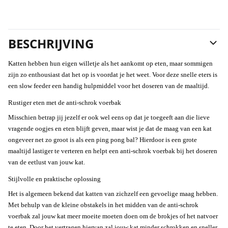
BESCHRIJVING
Katten hebben hun eigen willetje als het aankomt op eten, maar sommigen
zijn zo enthousiast dat het op is voordat je het weet. Voor deze snelle eters is
een slow feeder een handig hulpmiddel voor het doseren van de maaltijd.
Rustiger eten met de anti-schrok voerbak
Misschien betrap jij jezelf er ook wel eens op dat je toegeeft aan die lieve
vragende oogjes en eten blijft geven, maar wist je dat de maag van een kat
ongeveer net zo groot is als een ping pong bal? Hierdoor is een grote
maaltijd lastiger te verteren en helpt een anti-schrok voerbak bij het doseren
van de eetlust van jouw kat.
Stijlvolle en praktische oplossing
Het is algemeen bekend dat katten van zichzelf een gevoelige maag hebben.
Met behulp van de kleine obstakels in het midden van de anti-schrok
voerbak zal jouw kat meer moeite moeten doen om de brokjes of het natvoer
te eten. Door het vertragen hiervan zal jouw kat minder schrokken en sneller