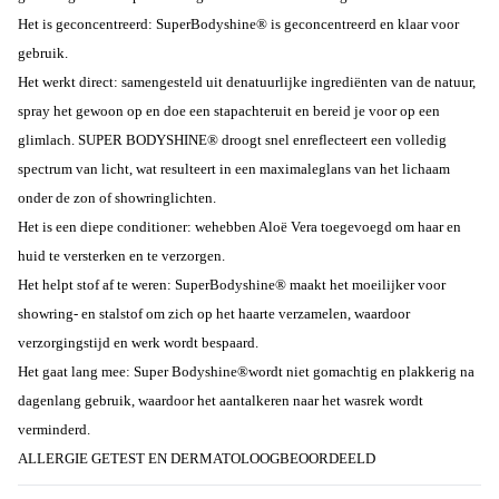
Het is geconcentreerd: SuperBodyshine® is geconcentreerd en klaar voor
gebruik.
Het werkt direct: samengesteld uit denatuurlijke ingrediënten van de natuur,
spray het gewoon op en doe een stapachteruit en bereid je voor op een
glimlach. SUPER BODYSHINE® droogt snel enreflecteert een volledig
spectrum van licht, wat resulteert in een maximaleglans van het lichaam
onder de zon of showringlichten.
Het is een diepe conditioner: wehebben Aloë Vera toegevoegd om haar en
huid te versterken en te verzorgen.
Het helpt stof af te weren: SuperBodyshine® maakt het moeilijker voor
showring- en stalstof om zich op het haarte verzamelen, waardoor
verzorgingstijd en werk wordt bespaard.
Het gaat lang mee: Super Bodyshine®wordt niet gomachtig en plakkerig na
dagenlang gebruik, waardoor het aantalkeren naar het wasrek wordt
verminderd.
ALLERGIE GETEST EN DERMATOLOOGBEOORDEELD