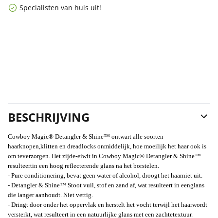
Specialisten van huis uit!
BESCHRIJVING
Cowboy Magic® Detangler & Shine™ ontwart alle soorten
haarknopen,klitten en dreadlocks onmiddelijk, hoe moeilijk het haar ook is
om teverzorgen. Het zijde-eiwit in Cowboy Magic® Detangler & Shine™
resulteertin een hoog reflecterende glans na het borstelen.
- Pure conditionering, bevat geen water of alcohol, droogt het haarniet uit.
- Detangler & Shine™ Stoot vuil, stof en zand af, wat resulteert in eenglans
die langer aanhoudt. Niet vettig.
- Dringt door onder het oppervlak en herstelt het vocht terwijl het haarwordt
versterkt, wat resulteert in een natuurlijke glans met een zachtetextuur.