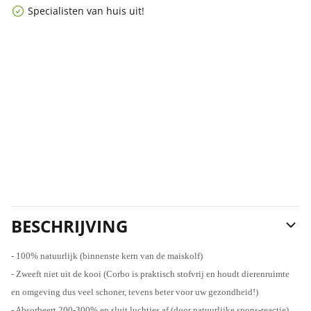
Specialisten van huis uit!
BESCHRIJVING
- 100% natuurlijk (binnenste kern van de maiskolf)
- Zweeft niet uit de kooi (Corbo is praktisch stofvrij en houdt dierenruimte
en omgeving dus veel schoner, tevens beter voor uw gezondheid!)
- Absorbeert 200-300% en sluit luchtjes af (door natuurlijke spons-reactie)