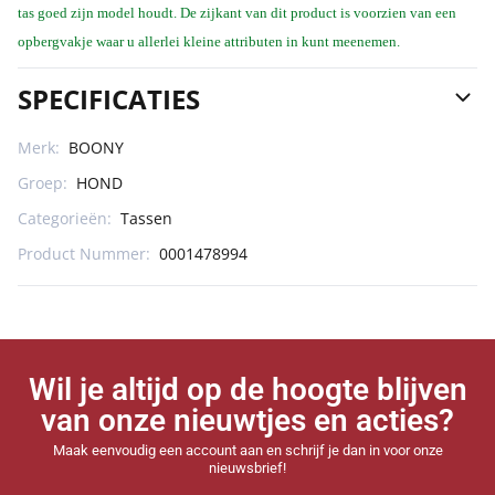
tas goed zijn model houdt. De zijkant van dit product is voorzien van een
opbergvakje waar u allerlei kleine attributen in kunt meenemen.
SPECIFICATIES
Merk:
BOONY
Groep:
HOND
Categorieën:
Tassen
Product Nummer:
0001478994
Wil je altijd op de hoogte blijven
van onze nieuwtjes en acties?
Maak eenvoudig een account aan en schrijf je dan in voor onze
nieuwsbrief!