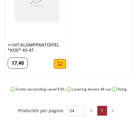
>>UIT:KLOMPPANTOFFEL
*KOE* 43-47
17
,
40
Gratis verzending vanaf €39,-
Levering binnen 48 uur
Veilig onli
1
Producten per pagina:
Prev
Next