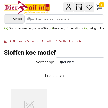
0
Menu
Gratis verzending vanaf €39,-
Levering binnen 48 uur
Veilig online 
Kleding
Schoeisel
Sloffen
Sloffen koe motief
Sloffen koe motief
Sorteer op:
1 resultaten
>>UIT:KLOMPPANTOFFEL *KOE* 43-47