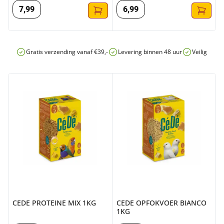
7
,
99
6
,
99
Gratis verzending vanaf €39,-
Levering binnen 48 uur
Veilig onli
CEDE PROTEINE MIX 1KG
CEDE OPFOKVOER BIANCO 1
CEDE PROTEINE MIX 1KG
CEDE OPFOKVOER BIANCO
1KG