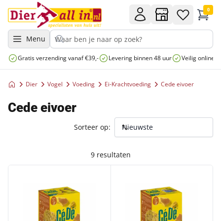
0
Menu
Gratis verzending vanaf €39,-
Levering binnen 48 uur
Veilig online 
Dier
Vogel
Voeding
Ei-Krachtvoeding
Cede eivoer
Cede eivoer
Sorteer op:
9 resultaten
CEDE EIVOER KANARIE 1KG
CEDE EIVOER GRASPARKIET 1