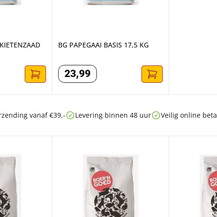
RKIETENZAAD
BG PAPEGAAI BASIS 17,5 KG
23
,
99
rzending vanaf €39,-
Levering binnen 48 uur
Veilig online be
20 KG
BG POSTDUIVENVOER 20 KG
BG DUIVENG