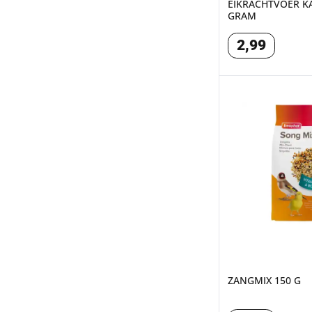
EIKRACHTVOER KA
GRAM
2
,
99
ZANGMIX 150 G
ZANGMIX 150 G