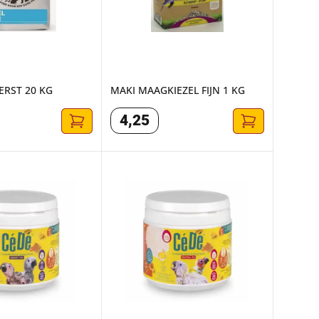
ERST 20 KG
MAKI MAAGKIEZEL FIJN 1 KG
4
,
25
OEDING ENERGY+ P19-F15 200G
CÉDÉ HANDVOEDING PROTEIN+ P21-F9 