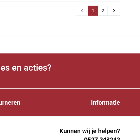
1
2
Prev
Next
jes en acties?
urneren
Informatie
Kunnen wij je helpen?
0527 243242