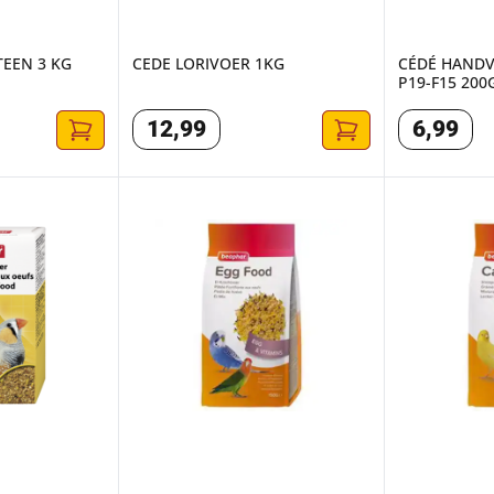
EEN 3 KG
CEDE LORIVOER 1KG
CÉDÉ HANDV
P19-F15 200
12
,
99
6
,
99
ANARIE 150 GRAM
EIKRACHTVOER PARKIETEN EN PAPEGAAIEN
SNOEPZAAD 