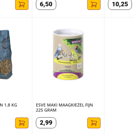
6
,
50
10
,
25
N 1,8 KG
ESVE MAKI MAAGKIEZEL FIJN 225 GRAM
N 1,8 KG
ESVE MAKI MAAGKIEZEL FIJN
225 GRAM
2
,
99