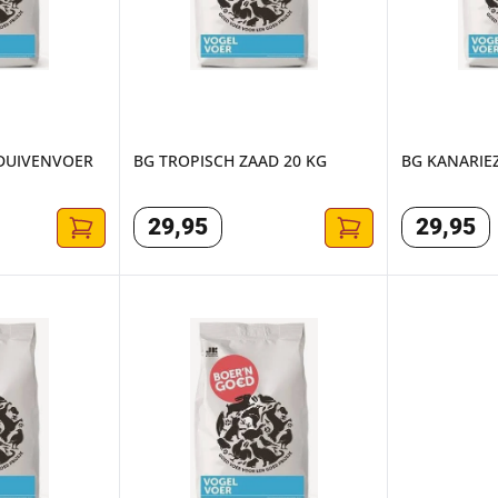
RDUIVENVOER
BG TROPISCH ZAAD 20 KG
BG KANARIE
29
,
95
29
,
95
RKIETENZAAD 20 KG
BG PAPEGAAI BASIS 17,5 KG