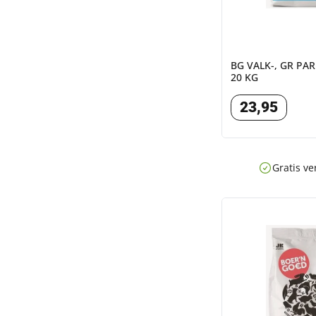
BG VALK-, GR PA
20 KG
23
,
95
Gratis ve
BG VOLIEREZAAD 