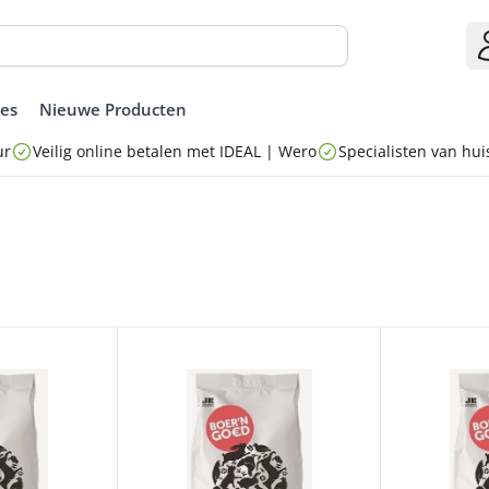
ies
Nieuwe Producten
ur
Veilig online betalen met IDEAL | Wero
Specialisten van huis
RDUIVENVOER 20 KG
BG TROPISCH ZAAD 20 KG
BG KANARIEZ