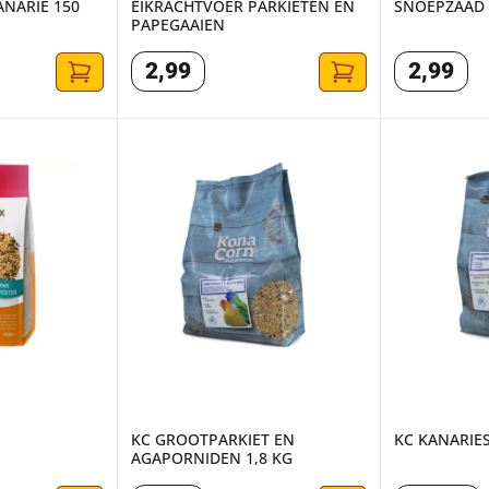
NARIE 150
EIKRACHTVOER PARKIETEN EN
SNOEPZAAD 
PAPEGAAIEN
2
,
99
2
,
99
KC GROOTPARKIET EN AGAPORNIDEN 1,8 KG
KC KANARIES
KC GROOTPARKIET EN
KC KANARIES
AGAPORNIDEN 1,8 KG