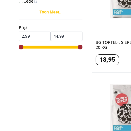
Cede
(3)
Toon Meer..
Prijs
Prijs
BG TORTEL-, SIE
20 KG
range slider button
range slider button
18
,
95
BG VALK-, GR PA