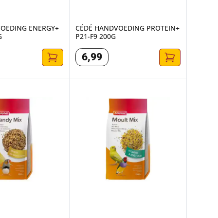
OEDING ENERGY+
CÉDÉ HANDVOEDING PROTEIN+
G
P21-F9 200G
6
,
99
150 GRAM
RUIMIX 150 G