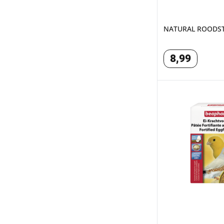
NATURAL ROODST
8
,
99
EIKRACHTVOER K