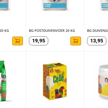
20 KG
BG POSTDUIVENVOER 20 KG
BG DUIVENG
19
,
95
13
,
95
EEN 3 KG
CEDE LORIVOER 1KG
CÉDÉ HANDV