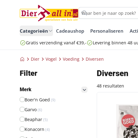
Categorieën
Cadeaushop
Personaliseren
Act
Gratis verzending vanaf €39,-
Levering binnen 48 u
Dier
Vogel
Voeding
Diversen
Diversen
Filter
48 resultaten
Merk
filter button
BG TORTEL-, SIE
Boer'n Goed
(9)
Garvo
(6)
Beaphar
(5)
Konacorn
(4)