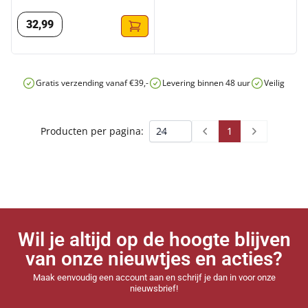
32
,
99
Gratis verzending vanaf €39,-
Levering binnen 48 uur
Veilig onli
1
Producten per pagina:
Prev
Next
Wil je altijd op de hoogte blijven
van onze nieuwtjes en acties?
Maak eenvoudig een account aan en schrijf je dan in voor onze
nieuwsbrief!