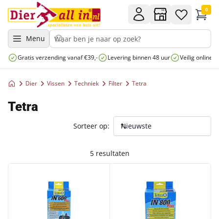
0
Menu
Gratis verzending vanaf €39,-
Levering binnen 48 uur
Veilig online 
Dier
Vissen
Techniek
Filter
Tetra
Tetra
Sorteer op:
5 resultaten
TETRA BINNENFILTER IN600 PLUS
TETRATEC BINNENFILTER IN80