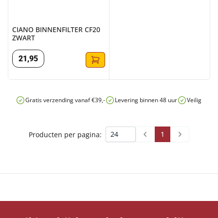
CIANO BINNENFILTER CF20
ZWART
21
,
95
Gratis verzending vanaf €39,-
Levering binnen 48 uur
Veilig onli
1
Producten per pagina:
Prev
Next