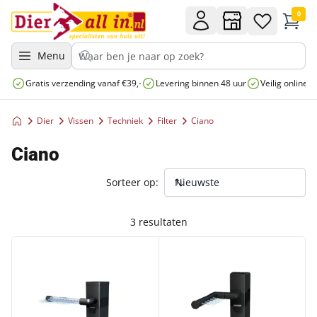
0
Menu
Gratis verzending vanaf €39,-
Levering binnen 48 uur
Veilig online 
Dier
Vissen
Techniek
Filter
Ciano
Ciano
Sorteer op:
3 resultaten
CIANO BINNENFILTER CF40 ZWART
CIANO BINNENFILTER CF80 Z