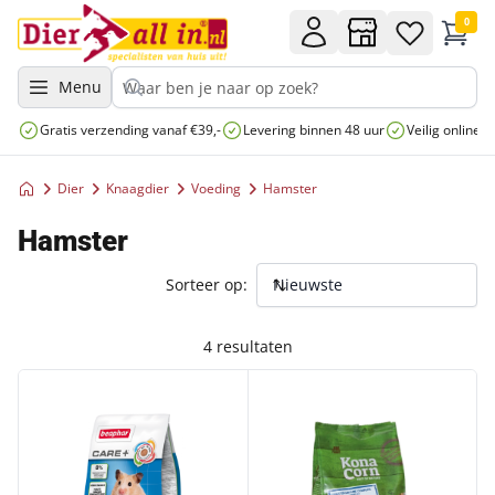
0
Menu
Gratis verzending vanaf €39,-
Levering binnen 48 uur
Veilig online 
Dier
Knaagdier
Voeding
Hamster
Hamster
Sorteer op:
4 resultaten
BEAPHAR CARE+ HAMSTER 700GR
KC HAMSTER MIX COMPLEET 1