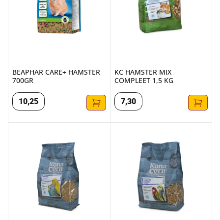
BEAPHAR CARE+ HAMSTER
KC HAMSTER MIX
700GR
COMPLEET 1,5 KG
10
,
25
7
,
30
KC PARKIETEN 1,8 KG
KC VALKPARKIETEN 1,8 KG