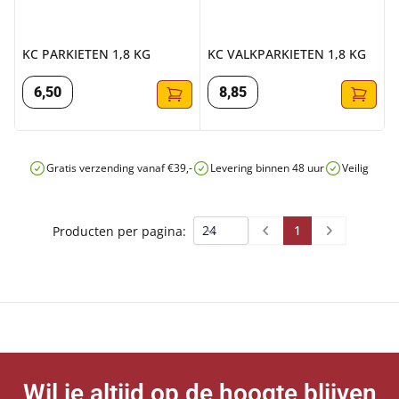
KC PARKIETEN 1,8 KG
KC VALKPARKIETEN 1,8 KG
6
,
50
8
,
85
Gratis verzending vanaf €39,-
Levering binnen 48 uur
Veilig onli
1
Producten per pagina:
Prev
Next
Wil je altijd op de hoogte blijven