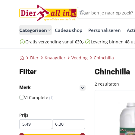
Categorieën
Cadeaushop
Personaliseren
Act
Gratis verzending vanaf €39,-
Levering binnen 48 u
Dier
Knaagdier
Voeding
Chinchilla
Chinchilla
Filter
2 resultaten
Merk
filter button
CHINCHILLA BAD
Vl Complete
(1)
Prijs
Prijs