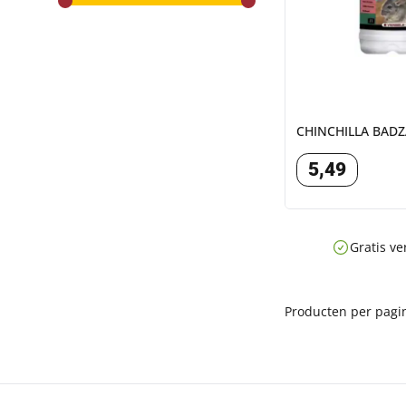
range slider button
range slider button
CHINCHILLA BADZ
5
,
49
Gratis ve
Producten per pagi