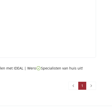
talen met IDEAL | Wero
Specialisten van huis uit!
1
Prev
Next