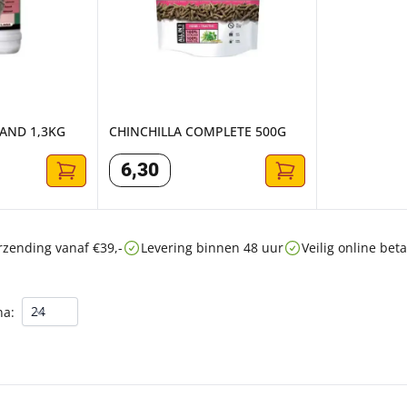
AND 1,3KG
CHINCHILLA COMPLETE 500G
6
,
30
rzending vanaf €39,-
Levering binnen 48 uur
Veilig online be
na: