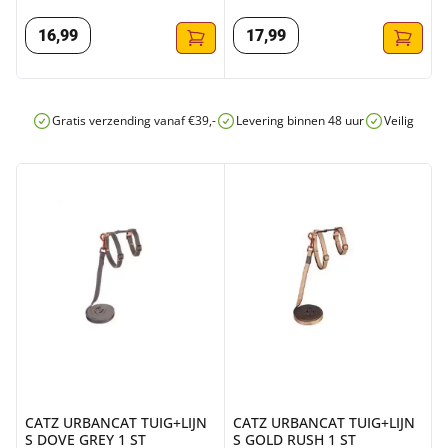
16
,
99
17
,
99
Gratis verzending vanaf €39,-
Levering binnen 48 uur
Veilig onli
CATZ URBANCAT TUIG+LIJN S DOVE GREY 1 ST
CATZ URBANCAT TUIG+LIJN S
CATZ URBANCAT TUIG+LIJN
CATZ URBANCAT TUIG+LIJN
S DOVE GREY 1 ST
S GOLD RUSH 1 ST