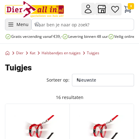
0
Menu
Gratis verzending vanaf €39,-
Levering binnen 48 uur
Veilig online 
Dier
Kat
Halsbandjes en tuigjes
Tuigjes
Tuigjes
Sorteer op:
16 resultaten
DUVO+ KITTENTUIG MIX KLEUR
DUVO+ KATTENTUIG MIX KLE